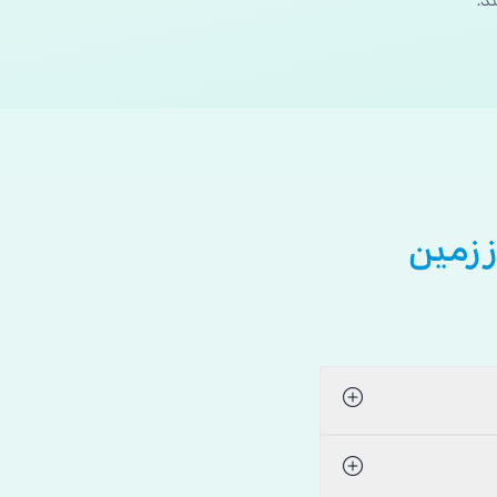
د.
 زمین