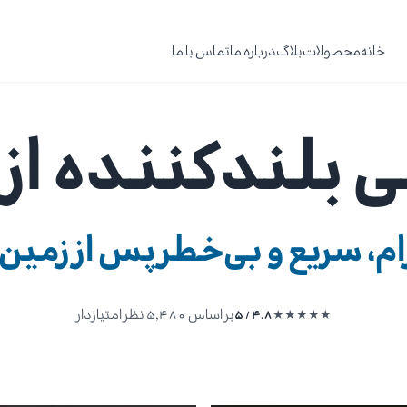
خانه
محصولات
بلاگ
درباره ما
تماس با ما
 بلندکننده از 
ام، سریع و بی‌خطر پس از زمین
★
★
★
★
★
4.8 / 5
بر اساس 5,480 نظر امتیازدار