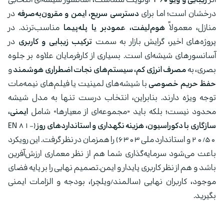
اگر
زیبایی و ویو ۳۶۰°
اولویت شماست، آسانسور شیشه‌ای انتخابی
درخشان است؛ اما برای
دسترسی سریع، ایمن و مقرون‌به‌صرفه
در
منازل، معمولاً
هوم‌لیفت، عمودبر یا پله‌پیما
مناسب‌ترند. در
پروژه‌های اخیر، گرایش بازار به سمت
ترکیب زیبایی و کاربری
در
آسانسورهای شیشه‌ای است. بسیاری از کارفرمایان علاوه بر جلوه
بصری، به
مصرف انرژی کم، سیستم‌های نجات اضطراری هوشمند
و
حفظ حریم خصوصی
با شیشه‌های لمینیت یا فیلم‌های نیمه‌مات
توجه ویژه دارند. بنابراین، انتخاب درست تنها به مدل شیشه
محدود نیست؛ بلکه باید «مجموعه‌ای از معیارها» شامل
ایمنی،
سازگاری با دکوراسیون، هزینه نگهداری و استانداردهای روز
(EN 81-
20/50 و استاندارد ملی 6303) را همزمان در نظر گرفت. این رویکرد
باعث می‌شود سرمایه‌گذاری شما هم از نظر معماری ارزش‌آفرین
باشد و هم از نظر کاربری پایدار و ایمن.تصمیم نهایی را بر پایه فضای
موجود، کاربران نهایی (سالمند/ویلچر)، بودجه و الزامات ایمنی
بگیرید.