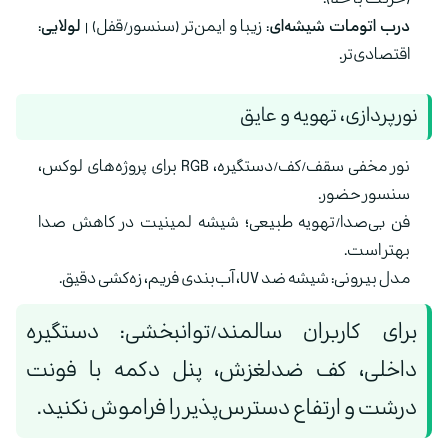
درب اتومات شیشه‌ای:
زیبا و ایمن‌تر (سنسور/قفل) |
لولایی:
اقتصادی‌تر.
نورپردازی، تهویه و عایق
نور مخفی سقف/کف/دستگیره، RGB برای پروژه‌های لوکس،
سنسور حضور.
فن بی‌صدا/تهویه طبیعی؛ شیشه لمینیت در کاهش صدا
بهتر است.
مدل بیرونی: شیشه ضد UV، آب‌بندی فریم، زه‌کشی دقیق.
برای کاربران سالمند/توانبخشی: دستگیره
داخلی، کف ضدلغزش، پنل دکمه با فونت
درشت و ارتفاع دسترس‌پذیر را فراموش نکنید.