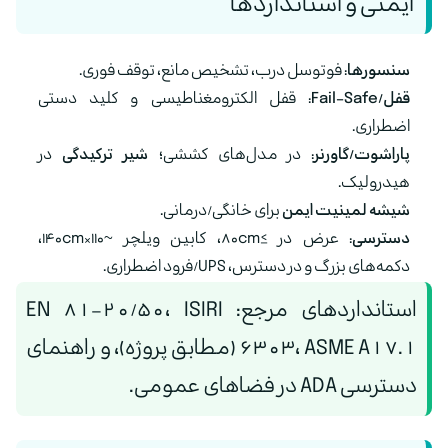
ایمنی و استانداردها
سنسورها:
فوتوسل درب، تشخیص مانع، توقف فوری.
قفل/Fail-Safe:
قفل الکترومغناطیسی و کلید دستی
اضطراری.
پاراشوت/گاورنر:
در مدل‌های کششی؛
شیر ترکیدگی
در
هیدرولیک.
شیشه لمینیت ایمن
برای خانگی/درمانی.
دسترسی:
عرض در ≥۸۰cm، کابین ویلچر ~۱۱۰×۱۴۰cm،
دکمه‌های بزرگ و در دسترس، UPS/فرود اضطراری.
استانداردهای مرجع: EN 81-20/50، ISIRI
6303، ASME A17.1 (مطابق پروژه)، و راهنمای
دسترسی ADA در فضاهای عمومی.