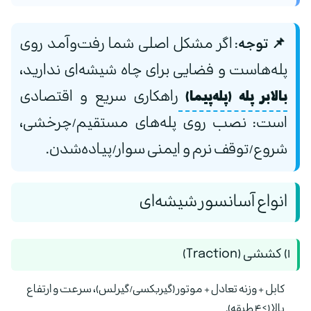
📌 توجه:
اگر مشکل اصلی شما رفت‌وآمد روی
پله‌هاست و فضایی برای چاه شیشه‌ای ندارید،
بالابر پله (پله‌پیما)
راهکاری سریع و اقتصادی
است: نصب روی پله‌های مستقیم/چرخشی،
شروع/توقف نرم و ایمنی سوار/پیاده‌شدن.
انواع آسانسور شیشه‌ای
۱) کششی (Traction)
کابل + وزنه تعادل + موتور (گیربکسی/گیرلس)، سرعت و ارتفاع
بالا (≥۴ طبقه).