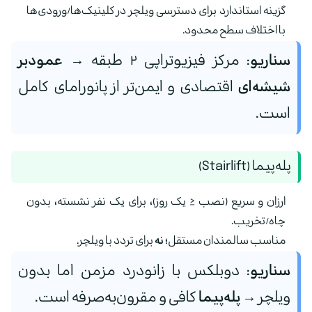
گزینه استاندارد برای دسترسی ویلچر در کلینیک‌ها/ورودی‌ها
با اختلاف سطح محدود.
سناریو:
مرکز فیزیوتراپی ۲ طبقه →
عمودبر
شیشه‌ای
اقتصادی و ایمن‌تر از پانورامای کامل
است.
پله‌پیما (Stairlift)
ارزان و سریع (نصب ≤ یک روز)، برای یک نفر نشسته، بدون
چاه/تخریب.
مناسب سالمندان مستقل؛
نه
برای تردد با ویلچر.
سناریو:
دوبلکس با زانودرد مزمن اما بدون
ویلچر →
پله‌پیما
کافی و مقرون‌به‌صرفه است.