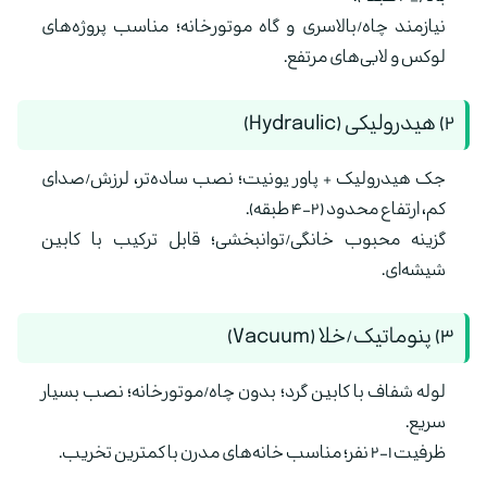
نیازمند چاه/بالاسری و گاه موتورخانه؛ مناسب پروژه‌های
لوکس و لابی‌های مرتفع.
۲) هیدرولیکی (Hydraulic)
جک هیدرولیک + پاور یونیت؛ نصب ساده‌تر، لرزش/صدای
کم، ارتفاع محدود (۲–۴ طبقه).
گزینه محبوب خانگی/توانبخشی؛ قابل ترکیب با کابین
شیشه‌ای.
۳) پنوماتیک/خلا (Vacuum)
لوله شفاف با کابین گرد؛ بدون چاه/موتورخانه؛ نصب بسیار
سریع.
ظرفیت ۱–۲ نفر؛ مناسب خانه‌های مدرن با کمترین تخریب.