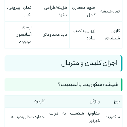
جلوه معماری
هزینه/طراحی
نمای بیرونی/
تمام‌شیشه
کامل
دقیق
لابی
ارتقای
کابین
زیبایی+نصب
دید محدودتر
آسانسور
شیشه‌ای
ساده
موجود
اجزای کلیدی و متریال
شیشه: سکوریت یا لمینیت؟
نوع
ویژگی
کاربرد
مقاوم؛ شکست به ذرات
سکوریت
جداره داخلی/درب‌ها
غیرتیز