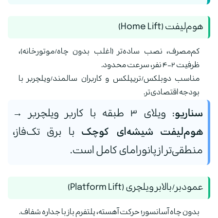
هوم‌لیفت (Home Lift)
کم‌مصرف، نصب ساده‌تر (اغلب بدون چاه/موتورخانه)،
ظرفیت ۲–۴ نفر، سرعت محدود.
مناسب دوبلکس/تریپلکس و کاربران سالمند/ویلچربر با
بودجه اقتصادی‌تر.
سناریو:
ویلای ۳ طبقه با کاربر ویلچربر →
هوم‌لیفت شیشه‌ای کوچک
با برق تک‌فاز،
منطقی‌تر از پانورامای کامل است.
عمودبر/بالابر ویلچری (Platform Lift)
بدون چاه آسانسور؛ حرکت آهسته، پلتفرم باز با جداره شفاف.