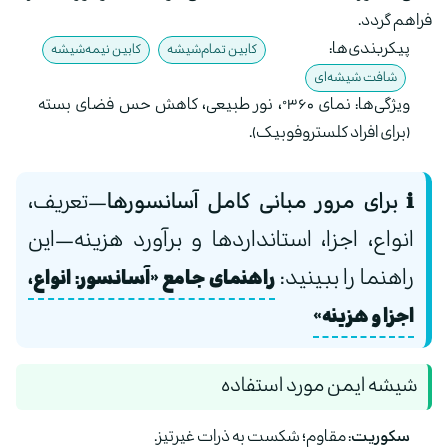
فراهم گردد.
پیکربندی‌ها:
کابین تمام‌شیشه
کابین نیمه‌شیشه
شافت شیشه‌ای
ویژگی‌ها: نمای ۳۶۰°، نور طبیعی، کاهش حس فضای بسته
(برای افراد کلستروفوبیک).
ℹ️ برای مرور مبانی کامل آسانسورها
—تعریف،
انواع، اجزا، استانداردها و برآورد هزینه—این
راهنما را ببینید:
راهنمای جامع «آسانسور: انواع،
اجزا و هزینه»
شیشه ایمن مورد استفاده
سکوریت:
مقاوم؛ شکست به ذرات غیرتیز.