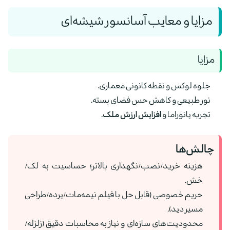
مزایا و معایب آسانسور شیشه‌ای
مزایا
جلوه لوکس و نقطه کانونی معماری.
نور طبیعی و کاهش حس فضای بسته.
تجربه پانوراما و
افزایش ارزش ملک
.
چالش‌ها
هزینه خرید/نصب/نگهداری بالاتر؛ حساسیت به لک/
خش.
حریم خصوصی (قابل حل با فیلم نیمه‌مات/پرده/طراحی
مسیر دید).
محدودیت‌های سازه‌ای و نیاز به محاسبات دقیق (زلزله/