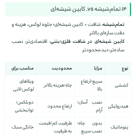
۴) تمام‌شیشه vs. کابین شیشه‌ای
تمام‌شیشه:
شافت + کابین شیشه‌ای؛ جلوه لوکس، هزینه و
دقت سازه‌ای بالاتر.
کابین شیشه‌ای در شافت فلزی/بتنی:
اقتصادی‌تر، نصب
ساده‌تر، دید محدودتر.
نوع
مزایا
محدودیت
مناسب برای
سریع/ارتفاع
ویلاهای
کششی
چاه/هزینه بالاتر
بالا
لوکس/لابی
نصب آسان/
دوبلکس/
هیدرولیکی
ارتفاع محدود
آرام
توانبخشی
بدون چاه/
ظرفیت کم/قیمت
پنوماتیک
خانگی سبک
نصب سریع
به ظرفیت