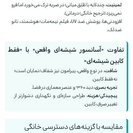
لمینیت:
چندلایه با طَبَق میانی؛ در ضربه ترک می‌خورد اما فرو
نمی‌ریزد (ترجیح خانگی/درمانی).
افزودنی‌ها: پوشش ضد UV، فیلم نیمه‌مات/هوشمند، نانو
ضدلک.
تفاوت «آسانسور شیشه‌ای واقعی» با «فقط
کابین شیشه‌ای»
شافت:
در نوع واقعی، پیرامون نیز شفاف/نمایان است؛
نه فقط کابین.
تجربه بصری:
دید ۳۶۰° و عنصر معماری در فضا.
پیچیدگی/هزینه:
طراحی سازه‌ای و نگهداری دشوارتر از
تغییر صرفِ کابین.
مقایسه با گزینه‌های دسترسی خانگی