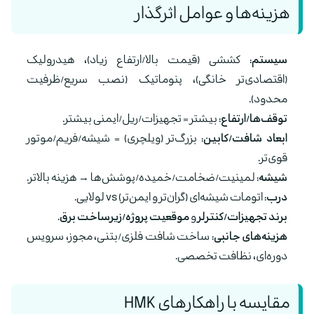
هزینه‌ها و عوامل اثرگذار
سیستم:
کششی (قیمت بالا/ارتفاع زیاد)، هیدرولیک
(اقتصادی‌تر خانگی)، پنوماتیک (نصب سریع/ظرفیت
محدود).
توقف‌ها/ارتفاع:
بیشتر = تجهیزات/ریل/ایمنی بیشتر.
ابعاد شافت/کابین:
بزرگ‌تر (ویلچری) = شیشه/فریم/موتور
قوی‌تر.
شیشه:
لمینیت/ضخامت/خمیده/پوشش‌ها → هزینه بالاتر.
درب:
اتومات شیشه‌ای (گران‌تر و ایمن‌تر) vs لولایی.
برند تجهیزات/کنترلر
و
موقعیت پروژه/زیرساخت برق
.
هزینه‌های جانبی:
ساخت شافت فلزی/بتنی، مجوز، سرویس
دوره‌ای، نظافت تخصصی.
مقایسه با راهکارهای HMK