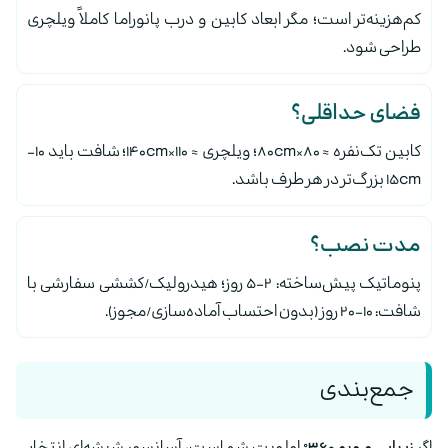
کم‌هزینه‌تر است؛ مگر ابعاد کابین و درب پانوراما کاملاً ویلچری
طراحی شود.
فضای حداقلی؟
کابین تک‌نفره ≈ ۸۰×۸۰cm؛ ویلچری ≈ ۱۱۰×۱۴۰cm؛ شافت باید ۱۰–
۱۵cm بزرگ‌تر در هر طرف باشد.
مدت نصب؟
پنوماتیک پیش‌ساخته: ۲–۵ روز؛ هیدرولیک/کششی سفارشی با
شافت: ۱۰–۲۰ روز (بدون احتساب آماده‌سازی/مجوز).
جمع‌بندی