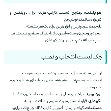
هوم‌لیفت:
بهترین نسبت کارایی/هزینه برای دوبلکس و
کاربران سالمند/ویلچربر.
پله‌پیما:
سریع‌ترین و ارزان‌ترین برای یک‌نفر نشسته.
عمودبر ویلچری:
ساده/ایمن برای اختلاف سطح و کلینیک‌ها.
رمپ:
اختلاف کم، بدون برق/نگهداری.
چک‌لیست انتخاب و نصب
ارزیابی سازه:
تحمل بار، مسیر تردد، نور، نیاز به تقویت.
انتخاب سیستم/درب/شیشه:
تطبیق با فضای شما و حریم
خصوصی.
نور/تهویه:
طراحی روشنایی شب، فن بی‌صدا، مدیریت گرما.
نگهداری:
قرارداد سرویس، دسترسی نظافت شیشه.
مستندات:
گواهی ایمنی، آموزش کاربر، UPS/چراغ اضطراری.